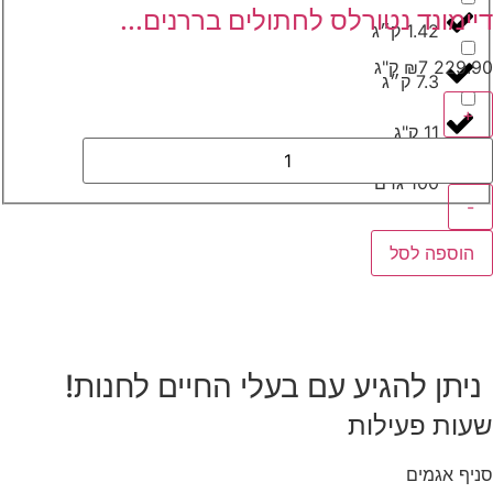
יימונד נטורלס לחתולים בררנים...
1.42 ק״ג
229.
7 ק"ג
₪
7.3 ק״ג
+
11 ק"ג
100 גרם
-
הוספה לסל
ניתן להגיע עם בעלי החיים לחנות!
עות פעילות
יף אגמים