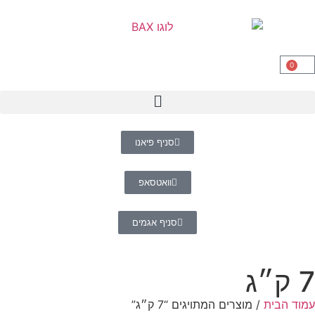
0
סניף פיאנו
וואטסאפ
סניף אגמים
״ג
וד הבית
/ מוצרים המתויגים “7 ק״ג”