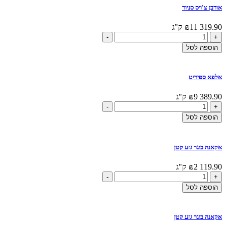
היפואלרגני
אורבן צ'ויס סניור
דגים
319.90
11 ק"ג
₪
כמות
-
+
של
הוספה לסל
אורבן
צ'ויס
סניור
אלפא ספיריט
389.90
9 ק"ג
₪
כמות
-
+
של
הוספה לסל
אלפא
ספיריט
אקאנה בוגר גזע קטן
119.90
2 ק"ג
₪
כמות
-
+
של
הוספה לסל
אקאנה
בוגר
גזע
אקאנה בוגר גזע קטן
קטן