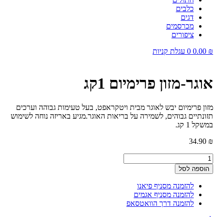
כלבים
דגים
מכרסמים
ציפורים
₪
0.00
0
עגלת קניות
אוגר-מזון פרימיום 1קג
מזון פרימיום יבש לאוגר מבית ויטקראפט, בעל טעימות גבוהה וערכים
תזונתיים גבוהים, לשמירה על בריאות האוגר.מגיע באריזה נוחה לשימוש
במשקל 1 קג.
34.90
₪
כמות
של
הוספה לסל
אוגר-מזון
פרימיום
להזמנה מסניף פיאנו
1קג
להזמנה מסניף אגמים
להזמנה דרך הוואטסאפ