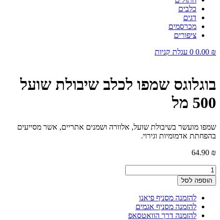
כלבים
דגים
מכרסמים
ציפורים
₪
0.00
0
עגלת קניות
בוגלוגס שמפו לכלב שיבולת שועל
500 מל
שמפו מועשר בשיבולת שועל, אלוורה ושמנים אתריים, אשר מסייעים
בהפחתת אדמומיות וגירוי.
64.90
₪
כמות
של
הוספה לסל
בוגלוגס
שמפו
להזמנה מסניף פיאנו
לכלב
להזמנה מסניף אגמים
שיבולת
להזמנה דרך הוואטסאפ