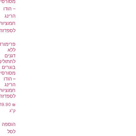
פרימורד
ללא
דגנים
לחתולים
בוגרים
מסורסי
– הודו
הרינג
חמוציות
לספדזה
119.90
₪
ק"ג
הוספה
לסל