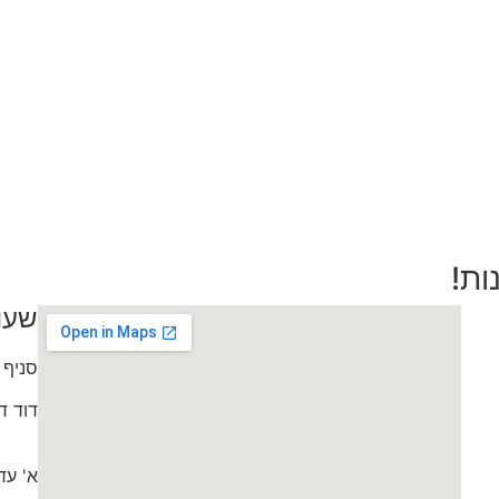
ות!
שעו
סניף 
דוד דותן 0
א' עד ה' 9:30