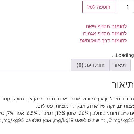
הוספה לסל
להזמנה מסניף פיאנו
להזמנה מסניף אגמים
להזמנה דרך הוואטסאפ
Loading...
תיאור
חוות דעת (0)
תיאור
מרכיבים:חלבון עוף מיובש, אורז באלדו, תירס, שמן עוף מזוקק, קמח 
אצות ים, יוקה שידיגורה, אבקת חמוציות, פסיליום.
C mg/kg25, נחושת סולפאט mg/kg18, אבץ סולפאט mg/kg95, אבץ צ'לט mg/kg20, מגנזיום סולפאט mg/kg30, סלניום כסלניט mg/kg0.3, טאורין mg/kg1,800, ניאצין mg/kg50.