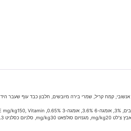
אנשובי, קמח קריל, שמרי בירה מיובשים, חלבון כבד עוף שעבר הידרו
ערכיים תזונתיים:חלבון 30%, שומן 12%, רטיבות %