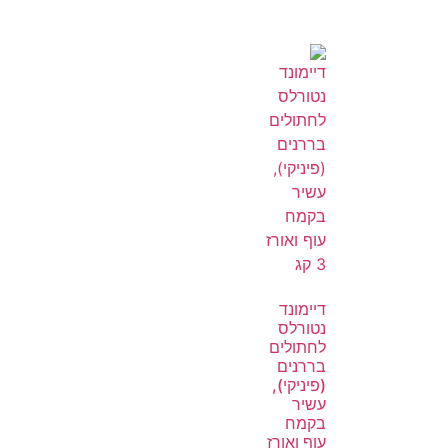
דיימונד
נטורלס
לחתולים
בררנים
(פיניקי),
עשיר
בקמח
עוף ואורז