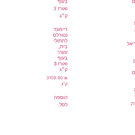
דיימונד
נטורלס
לחתולי
יאל
בית,
עשיר
בעוף
ואורז 3
ק״ג
ם
3
109.90
₪
ק"ג
הוספה
2
לסל