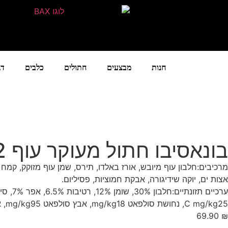
חנות
מבצעים
חתולים
כלבים
דג
בונאסיבו חתול מעוקר עוף 2 ק"ג
מרכיבים:חלבון עוף מיובש, אורז באלדו, תירס, שמן עוף מזוקק, קמח 
אצות ים, יוקה שידיגורה, אבקת חמוציות, פסיליום.
C mg/kg25, נחושת סולפאט mg/kg18, אבץ סולפאט mg/kg95, אבץ צ'לט mg/kg20, מגנזיום סולפאט mg/kg30, סלניום כסלניט mg/kg0.3, טאורין mg/kg1,800, ניאצין mg/kg50.
69.90
₪