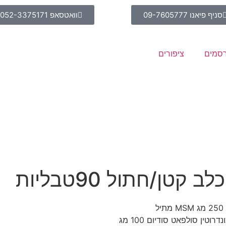
סניף פיאנו 09-7605777
וואטסאפ 052-3375171
סמים
ציפורים
ן/חתול 90טבליות
מרכיבים:רכיבים פעילים בשתי טבליות לעיסה – גלוקוז-אמין סולפאט 250 מג MSM מתיל
סולפוניל-מתאן 250 Perna canaliculus – (צדפה ירוקה) 200 מג כונדרוטין סולפאט סודיום 100 מג