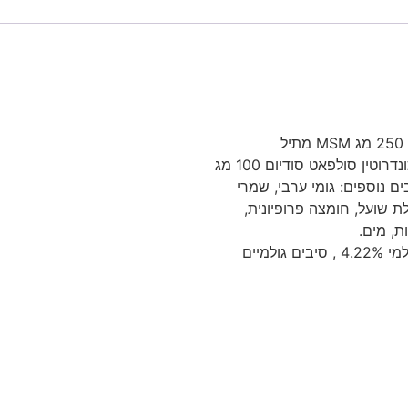
מרכיבים:רכיבים פעילים בשתי טבליות לעיסה – גלוקוז-אמין סולפאט 250 מג MSM מתיל
סולפוניל-מתאן 250 Perna canaliculus – (צדפה ירוקה) 200 מג כונדרוטין סולפאט סודיום 100 מג
 C 12 מג מנגן 5 מג סלניום 0.001 מג . רכיבים נוספים: גומי ערבי, שמרי
ת שועל, חומצה פרופיונית,
ת, מים.
ערכיים תזונתיים:חלבון גולמי 14.82% , שומן גולמי 10.39% , אפר גולמי 4.22% , סיבים גולמיים