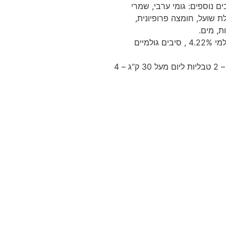
 C 12 מג מנגן 5 מג סלניום 0.001 מג . רכיבים נוספים: גומי ערבי, שמרי
ת שועל, חומצה פרופיונית,
ת, מים.
ערכיים תזונתיים:חלבון גולמי 14.82% , שומן גולמי 10.39% , אפר גולמי 4.22% , סיבים גולמיים
הוראות האכלה/ הוראות שימוש:עד 15 ק“ג – טבליה ליום ק“ג 15-30 – 2 טבליות ליום מעל 30 ק“ג – 4