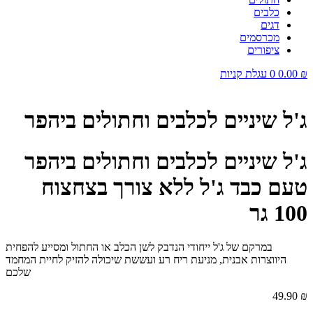
כלבים
דגים
מכרסמים
ציפורים
₪
0.00
0
עגלת קניות
ג'ל שיניים לכלבים וחתולים ביהפר
ג'ל שיניים לכלבים וחתולים ביהפר
טעם כבד ג'ל ללא צורך בצחצוח
100 גר
במרקם של ג'ל ייחודי הנדבק לשן הכלב או החתול ומסייע להפחית
היווצרות אבנית, מניעת ריח רע ועששת שיכולה להזיק לחיית המחמד
שלכם
49.90
₪