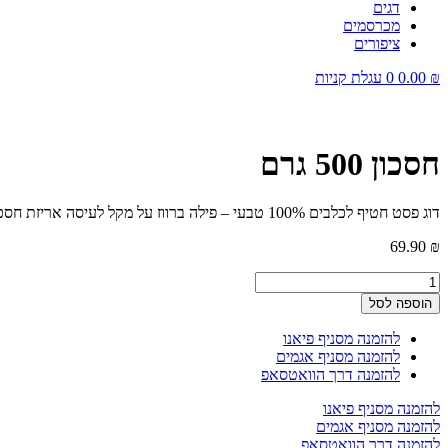
דגים
מכרסמים
ציפורים
₪
0.00
0
עגלת קניות
חסכון 500 גרם
דוג פסט חטיף לכלבים 100% טבעי – פילה ברווז על מקל לעיסה אריזת חסכון 500 גרם, מבשר אמיתי וראוי למאכל אדם, חלבון גבוה, דל שומן .100% רכיבים טבעיים ואיכותיים. מעולה כחטיף אילוף בריא וטעים במיוחד!
69.90
₪
כמות
של
הוספה לסל
דוג
פסט
להזמנה מסניף פיאנו
חטיף
להזמנה מסניף אגמים
לכלבים
להזמנה דרך הוואטסאפ
פילה
ברווז
להזמנה מסניף פיאנו
על
להזמנה מסניף אגמים
מקל
להזמנה דרך הוואטסאפ