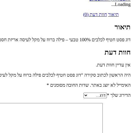
לעיסה
Loading...
אריזת
חסכון
תיאור
חוות דעת (0)
500
גרם
תיאור
דוג פסט חטיף לכלבים 100% טבעי – פילה ברווז על מקל לעיסה אריזת חסכון 500 גרם, מבשר אמיתי וראוי למאכל אדם, חלבון גבוה, דל שומן .100% רכיבים טבעיים ואיכותיים. מעולה כחטיף אילוף בריא וטעים במיוחד!
חוות דעת
אין עדיין חוות דעת.
היה הראשון לכתוב סקירה “דוג פסט חטיף לכלבים פילה ברווז על מקל לעיסה אריזת
האימייל לא יוצג באתר.
שדות החובה מסומנים
*
הדירוג שלך
*