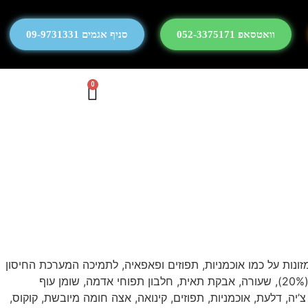
וואטסאפ 052-3375171
סניף אגמים 09-9731331
0
זונות על כמו אוכמניות, תפוזים ופאפאיה, לתמיכה המערכת החיסון
ולבריאות כללית טובה. מועשר בסיבים פרה ביוטיים על מנת לתמוך בפעילות בריאה של מערכת העיכול. עוף (20%), קמח עוף, אורז לבן (20%), שעורה, אבקת תאית, חלבון תפוחי אדמה, שומן עוף
’יה, דלעת, אוכמניות, תפוזים, קינואה, אצה חומה מיובשת, קוקוס,