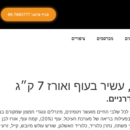
סניף פיאנו 09-7605777
ים
מכרסמים
ציפורים
יר בעוף ואורז 7 ק״ג
רניים.
לכל שלבי החיים מועשר ויטמינים, מינרלים ונוגדי חמצון שמקורם במ
שתה, נתרן כלוריד, כלוריד האשלגן, שורש עולש מיובש, קייל, זרעי צ