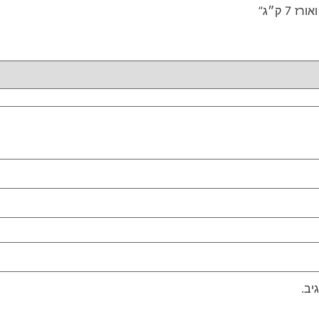
 ק״ג”
יב.