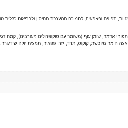
כמניות, תפוזים ופאפאיה, לתמיכה המערכת החיסון ולבריאות כללית 
), שעורה, אבקת תאית, חלבון תפוחי אדמה, שומן עוף (משומר עם טוקופרולים מעורבי
, אצה חומה מיובשת, קוקוס, תרד, גזר, פפאיה, תמצית יוקה שידיגרה.