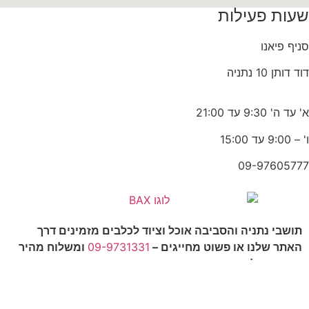
שעות פעילות
סניף פיאנו
דוד דותן 10 נתניה
א' עד ה' 9:30 עד 21:00
ו' – 9:00 עד 15:00
09-97605777
תושבי נתניה והסביבה אוכל וציוד לכלבים מזמינים דרך
האתר שלנו או פשוט מחייגים –
09-9731331
ומשלוח מהיר
יגיע עד אליכם הביתה.
אנחנו עושים משלוחים בכל אזור נתניה החל ממרכז העיר ועד
פולג ועיר ימים, ניתן גם לקבל משלוח לאזור המושבים, אבן