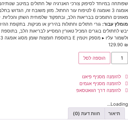
אומגה 3 ואומגה 6 לטיפוח עור החתול. מזון משובח זה, 
מאוזנים התומכים בבריאות הלב, ובתפקוד שלפוחית השתן והכליות. 
מומלץ עבור:
גורי חתולים וחתולות בהיריון או מניקות. בתקופת ההיריון או ההנקה,
יבש לחתולים בוגרים המכיל טאורין המסייע לבריאות הלב, בתוספת מ
ולשמור עליו ▸ מספק ויטמין E בתוספת חומצות שומן מסוג אומגה 3 ו-6 המסייעים לעור ופרווה בריאים לחתול הבוגר
129.90
₪
הוספה לסל
להזמנה מסניף פיאנו
להזמנה מסניף אגמים
להזמנה דרך הוואטסאפ
Loading...
תיאור
חוות דעת (0)