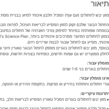
תיאור
מזון יבש לחתולים (עם עוף) המכיל חלבון איכותי לסיוע בבניית מסת שריר רזה. מספק ויטמין E וחומצות שומן מסוג אומגה 3 ו-6 לעור בריא, ומי
בנוסחה שפותחה במיוחד לסיפוק צורכי האנרגיה של חתולים במיטב 
איכותי, מסייע גם לחתול שבגר לבנות שרירים רזים.
בנוסף, מזון יבש לחתולים בוגרים מספק לחתול הבוגר טאורין חיוני 
לחלק ממוצרינו יש גם שמות חדשים, כופתיות בצורות חדשות, ונוסח
מומלץ עבור:
חתולים בוגרים בני 1-6 שנים
אינו מומלץ עבור:
גורי חתולים וחתולות בהיריון או מניקות. בתקופת ההיריון או ההנקה, מומלץ להעביר את 
יתרונות עיקריים:
▸ מזון יבש לחתולים בוגרים המכיל טאורין המסייע לבריאות הלב, ב
▸ מכיל חלבון ממקור איכותי המסייע לחתול הבוגר לבנות מסת שריר 