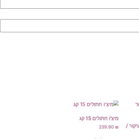
מיצ'ו חתולים 15 קג
קור /
239.90
₪