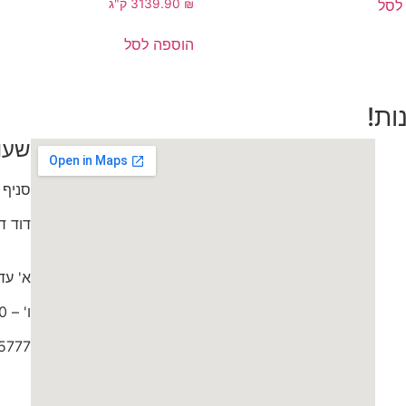
לסל
₪
139.90
3 ק"ג
הוספה לסל
ות!
שעו
סניף 
דוד דותן 0
א' עד ה' 9:30
ו' – 9:00 עד 15:00
5777