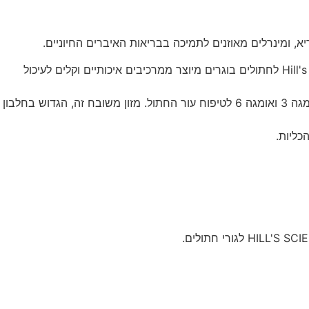
החתול הבוגר שלכם זקוק למזון המסייע לבריאות העיכול, לפרווה מבריקה, לשרירים רזים ולמערכת חיסון בריאה. מזון יבש Hill's Science Plan לחתולים בוגרים מיוצר ממרכיבים איכותיים וקלים לעיכול
כמזון לחתולים המיוצר ממרכיבים איכותיים ביותר, Hill's Science Plan לחתולים בוגרים מספק ויטמין E בתוספת חומצות שומן מסוג אומגה 3 ואומגה 6 לטיפוח עור החתול. מזון משובח זה, הגדוש בחלבון
כליות.