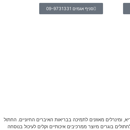
סניף אגמים 09-9731331
עוף) המכיל חלבון איכותי לסיוע בבניית מסת שריר רזה. מספק ויטמין E וחומצות שומן מסוג אומגה 3 ו-6 לעור בריא, ומינרלים מאוזנים לתמיכה בבריאות האיברים החיוניים. החתול
 שלכם זקוק למזון המסייע לבריאות העיכול, לפרווה מבריקה, לשרירים רזים ולמערכת חיסון בריאה. מזון יבש Hill's Science Plan לחתולים בוגרים מיוצר ממרכיבים איכותיים וקלים לעיכול בנוסחה