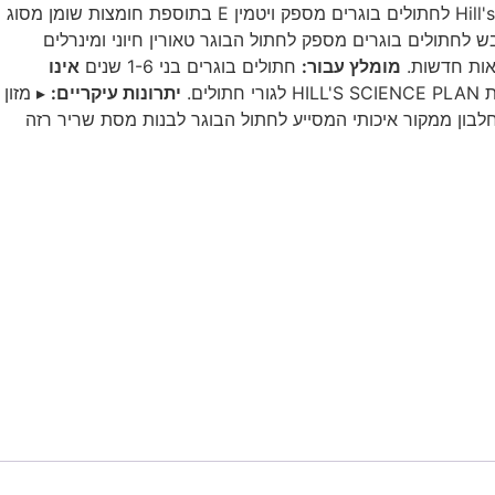
שפותחה במיוחד לסיפוק צורכי האנרגיה של חתולים במיטב שנותיהם. כמזון לחתולים המיוצר ממרכיבים איכותיים ביותר, Hill's Science Plan לחתולים בוגרים מספק ויטמין E בתוספת חומצות שומן מסוג
זון יבש לחתולים בוגרים מספק לחתול הבוגר טאורין חיוני ומינרלים
חאות חדשות.
מומלץ עבור:
חתולים בוגרים בני 1-6 שנים
אינו
ם.
יתרונות עיקריים:
▸ מזון
לבון ממקור איכותי המסייע לחתול הבוגר לבנות מסת שריר רזה