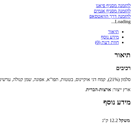
12.2
להזמנה מסניף פיאנו
ק"ג
להזמנה מסניף אגמים
להזמנה דרך הוואטסאפ
Loading...
תיאור
מידע נוסף
חוות דעת (0)
תיאור
רכיבים
סלמון (21%), קמח דגי אוקיינוס, בטטות, תפו”א, אפונה, שמן קנולה, עדשים, קמח סלמון, סלמון מעושן (4%) סיבי תפו”א, מינרלים, שורש עולש מיובש, עגבניות, אוכמניות, פטל, תמצית יוקה.
ארץ ייצור:
ארצות-הברית
.
מידע נוסף
משקל
12.2 ק"ג