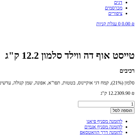
דגים
מכרסמים
ציפורים
₪
0.00
0
עגלת קניות
טייסט אוף דה ווילד סלמון 12.2 ק"ג
רכיבים
סלמון (21%), קמח דגי אוקיינוס, בטטות, תפו”א, אפונה, שמן קנולה, עדשים, קמח סלמון, סלמון מעושן (4%) סיבי תפו”א, מינרלים, שורש עולש מיובש, עגבניות, אוכמניות, פטל, תמצית יוקה. ארץ ייצור:
₪
309.90
12.2 ק"ג
כמות
של
הוספה לסל
טייסט
אוף
להזמנה מסניף פיאנו
דה
להזמנה מסניף אגמים
ווילד
להזמנה דרך הוואטסאפ
סלמון