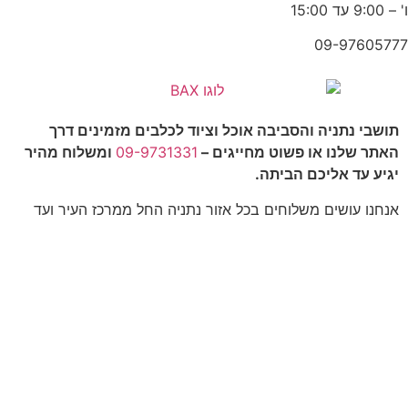
ו' – 9:00 עד 15:00
09-97605777
תושבי נתניה והסביבה אוכל וציוד לכלבים מזמינים דרך
האתר שלנו או פשוט מחייגים –
09-9731331
ומשלוח מהיר
יגיע עד אליכם הביתה.
אנחנו עושים משלוחים בכל אזור נתניה החל ממרכז העיר ועד
פולג ועיר ימים, ניתן גם לקבל משלוח לאזור המושבים, אבן
יהודה, קדימה, פרדסיה, כפר יונה, ובית יצחק.
יש לנו הכל!!!!
ובמחירים משתלמים במיוחד.
כל הזכויות שמורות לאתר Bax