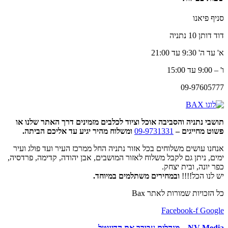
סניף פיאנו
דוד דותן 10 נתניה
א' עד ה' 9:30 עד 21:00
ו' – 9:00 עד 15:00
09-97605777
תושבי נתניה והסביבה אוכל וציוד לכלבים מזמינים דרך האתר שלנו או
פשוט מחייגים –
09-9731331
ומשלוח מהיר יגיע עד אליכם הביתה.
אנחנו עושים משלוחים בכל אזור נתניה החל ממרכז העיר ועד פולג ועיר
ימים, ניתן גם לקבל משלוח לאזור המושבים, אבן יהודה, קדימה, פרדסיה,
כפר יונה, ובית יצחק.
יש לנו הכל!!!!
ובמחירים משתלמים במיוחד.
כל הזכויות שמורות לאתר Bax
Facebook-f
Google
NV Media – מנהלים עבורך את הדיגיטל