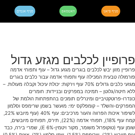
סניף פיאנו
וואטסאפ
סניף אגמים
פרופיין לכלבים מגזע גדול
פרופיין מזון יבש לכלבים בוגרים מגזע גדול – עוף ותפוחי אדמה
פורמולה טבעית המכילה עוף ותפוחי אדמה עבור כלבים בוגרים
מגזעי כלבים גדולים 70% עוף וירקות: יכולת עיכול וקבלה מעולות. –
ללא חיטה/גלוטן – תמיכה במפרקים ובניידות: חומרים
כונדרו-פרוטקטיביים ומינרלים תומכים בהתפתחות הולמת של
המפרקים-והשלד – קומפלקס ימי: מועשר בשמן שרימפס וסלמון
לשיפור איכות הפרווה והעור מרכיבים: עוף 40% (עוף מיובש 22%,
קמח עוף 18%), תפוחי אדמה (22%), תירס, תפוחים מיובשים,
שומן עוף (טוקופרול משומר, מקור ויטמין-E 6%), שמרי בירה, כבד
עוף מיובש (2%), שרימפס (1.5%), שמן סלמון (1%), אצות (0.5%),