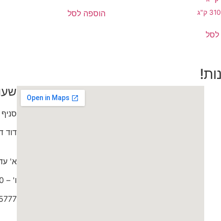
הוספה לסל
1
3 ק"ג
לסל
ות!
שעו
סניף 
דוד דותן 0
א' עד ה' 9:30
ו' – 9:00 עד 15:00
5777