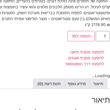
התזונה של חתולים אינה כוללת דגנים. כטורפים בלעדיים, התזונה 
ופיטונוטריאנטים: לספזה התומכת בבריאות מערכת השתן, חמוציות כמק
האיזון המושלם בין טעם ונוטריאנטים – מוצר הוליסטי אמיתי התור
₪
119.90
2 ק"ג
הוספה לסל
להזמנה מסניף פיאנו
להזמנה מסניף אגמים
להזמנה דרך הוואטסאפ
Loading...
תיאור
מידע נוסף
חוות דעת (0)
תיאור