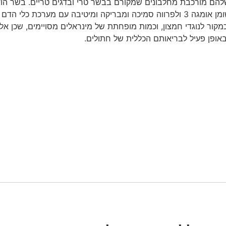
שלהם מורכבת מחלבונים שמקורם בבשר טרי ובדגים טריים. בשר הודו
קלים לעיכול. דג הרינג מספק חלבונים מלאים והוא עשיר בחומצות שומן אומגה 3 ולפרווה סמי
ור לנוגדי חמצון, וכמות מופחתת של מינראלים מסויימים, שכן אלו 
ם באופן פעיל לבריאותם הכללית של חתולים.