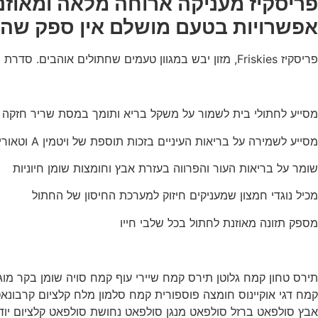
פריסקיז מעניקה ארוחה מלאה ומאוזנת
אפשרויות בטעם מושלם אין ספק שהח
פריסקיז Friskies, מזון יבש במגוון טעמים שחתולים אוהבים. סדרת המזון היבש של מעדני הים כוללת שילובים עשירים וטעימים במיוחד של דגים ומאכלי ים, המעניקים לחתולים חגיגה של טעמים.
מסייע לחתולי בית לשמור על משקל בריא ותומך במסת שריר חזקה ו
מסייע לשמירה על בריאות העיניים בזכות תוספת של ויטמין A וטאורין
שומר על בריאות העור והפרווה בעזרת אבץ וחומצות שומן חיוניות
מכיל נוגדי חמצון שמעניקים חיזוק למערכת החיסון של החתול
מספק תזונה מאוזנת לחתול בכל שלבי חייו
תירס טחון קמח גלוטן תירס קמח שיירי עוף קמח סויה שומן בקר מוגן על ידי טוקו
קמח דגי אוקיינוס חומצה פוספורית קמח סלמון מלח קלציום קרבונאט 
אבץ סולפאט ברזל סולפאט מנגן סולפאט נחושת סולפאט קלציום יודאט סלניום ויטמין E ניאצין ויטמין A