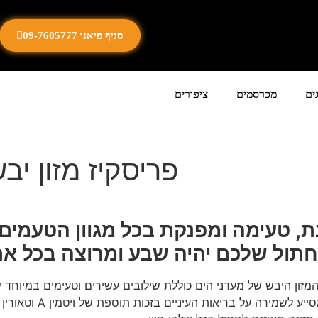
סניף פיאנו 09-7605777
ים
מכרסמים
ציפורים
פריסקיז מזון יב
, טעימה ומפנקת בכל מגוון הטעמים 
תול שלכם יהיה שבע ומרוצה בכל אר
והבים. סדרת המזון היבש של מעדני הים כוללת שילובים עשירים וטעימים ב
לחתולי בית לשמור על 