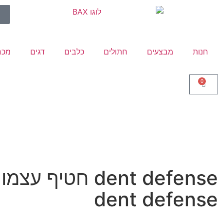
חנות
מבצעים
חתולים
כלבים
דגים
מכר
0
dent defense חטיף עצמות לניקיון הפה מכיל צמחים טבעיים אריזת חיסכון
dent defense