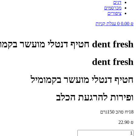
דגים
מכרסמים
ציפורים
₪
0.00
0
עגלת קניות
dent fresh חטיף דנטלי מועשר בקמומיל ופירות להרגעת הכלב 150 גרם
dent fresh
חטיף דנטלי מועשר בקמומיל
ופירות להרגעת הכלב
18יח סהכ 150גרם
22.90
₪
כמות