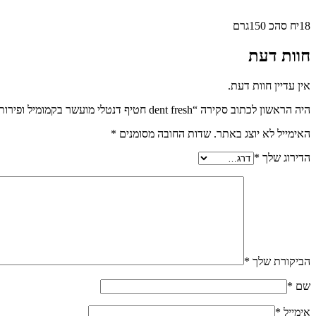
18יח סהכ 150גרם
חוות דעת
אין עדיין חוות דעת.
היה הראשון לכתוב סקירה “dent fresh חטיף דנטלי מועשר בקמומיל ופירות להרגעת הכלב 150 גרם”
האימייל לא יוצג באתר.
שדות החובה מסומנים
*
הדירוג שלך
*
הביקורת שלך
*
שם
*
אימייל
*