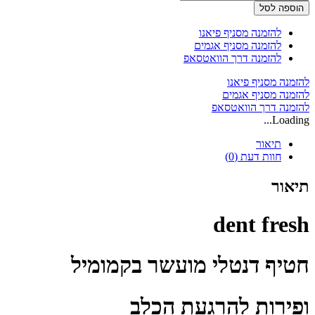
של
הוספה לסל
dent
fresh
להזמנה מסניף פיאנו
חטיף
להזמנה מסניף אגמים
דנטלי
להזמנה דרך הוואטסאפ
מועשר
בקמומיל
להזמנה מסניף פיאנו
ופירות
להזמנה מסניף אגמים
להרגעת
להזמנה דרך הוואטסאפ
הכלב
Loading...
150
גרם
תיאור
חוות דעת (0)
תיאור
dent fresh
חטיף דנטלי מועשר בקמומיל
ופירות להרגעת הכלב