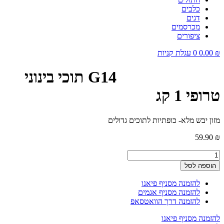
כלבים
דגים
מכרסמים
ציפורים
₪
0.00
0
עגלת קניות
G14 תוכי בינוני
טרופי 1 קג
מזון יבש מלא- כופתיות לתוכים גדולים
59.90
₪
כמות
של
הוספה לסל
G14
תוכי
להזמנה מסניף פיאנו
בינוני
להזמנה מסניף אגמים
טרופי
להזמנה דרך הוואטסאפ
1
קג
להזמנה מסניף פיאנו