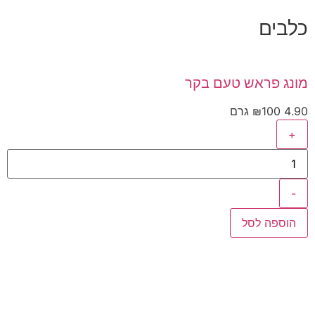
כלבים
מונג פראש טעם בקר
4.90
100 גרם
₪
+
-
הוספה לסל
מו
90