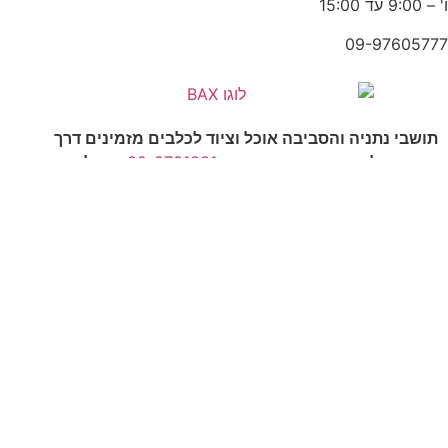
ו' – 9:00 עד 15:00
09-97605777
תושבי נתניה והסביבה אוכל וציוד לכלבים מזמינים דרך
האתר שלנו או פשוט מחייגים –
09-9731331
ומשלוח מהיר
יגיע עד אליכם הביתה.
אנחנו עושים משלוחים בכל אזור נתניה החל ממרכז העיר ועד
פולג ועיר ימים, ניתן גם לקבל משלוח לאזור המושבים, אבן
יהודה, קדימה, פרדסיה, כפר יונה, ובית יצחק.
יש לנו הכל!!!!
ובמחירים משתלמים במיוחד.
כל הזכויות שמורות לאתר Bax