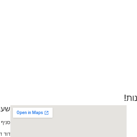
ות!
שעו
סניף 
דוד דותן 0